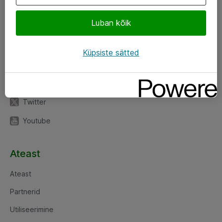
Luban kõik
Jälgi meid
LinkedIn
Küpsiste sätted
Facebook
Instagram
Twitter
Youtube
Ateast
Ateast
Partnerid
Utiliseerimine