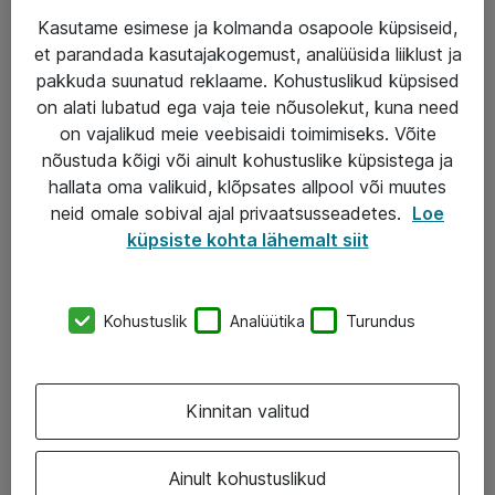
Kasutame esimese ja kolmanda osapoole küpsiseid,
et parandada kasutajakogemust, analüüsida liiklust ja
Teenused
pakkuda suunatud reklaame. Kohustuslikud küpsised
on alati lubatud ega vaja teie nõusolekut, kuna need
IT taristu
on vajalikud meie veebisaidi toimimiseks. Võite
Haldusteenused
nõustuda kõigi või ainult kohustuslike küpsistega ja
hallata oma valikuid, klõpsates allpool või muutes
Garantii
neid omale sobival ajal privaatsusseadetes.
Loe
Turva- ja nõrkvoolulahendused
küpsiste kohta lähemalt siit
AS ATEA
Kohustuslik
Analüütika
Turundus
+372 659 3591
eShop@atea.ee
Kinnitan valitud
Järvevana tee 7b, 10112 Tallinn
Ainult kohustuslikud
Atea kontaktid