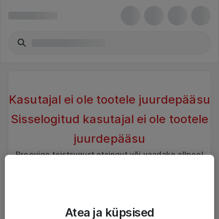
Kasutajal ei ole tootele juurdepääsu
Sisselogitud kasutajal ei ole tootele
juurdepääsu
Proovige teistsugust otsingut või vaadake allpool
sarnaseid tooteid
Atea ja küpsised