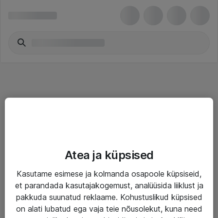
Teenused
Atea ja küpsised
IT taristu
Kasutame esimese ja kolmanda osapoole küpsiseid,
Haldusteenused
et parandada kasutajakogemust, analüüsida liiklust ja
Garantii
pakkuda suunatud reklaame. Kohustuslikud küpsised
on alati lubatud ega vaja teie nõusolekut, kuna need
Turva- ja nõrkvoolulahendused