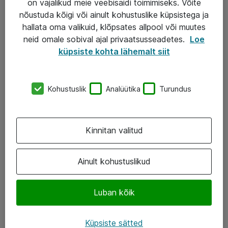
on vajalikud meie veebisaidi toimimiseks. Võite
nõustuda kõigi või ainult kohustuslike küpsistega ja
AS ATEA
hallata oma valikuid, klõpsates allpool või muutes
neid omale sobival ajal privaatsusseadetes.
Loe
+372 659 3591
küpsiste kohta lähemalt siit
eShop@atea.ee
Järvevana tee 7b, 10112 Tallinn
Kohustuslik
Analüütika
Turundus
Atea kontaktid
Kinnitan valitud
Jälgi meid
LinkedIn
Ainult kohustuslikud
Facebook
Luban kõik
Instagram
Twitter
Küpsiste sätted