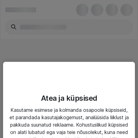
Teenused
Atea ja küpsised
IT taristu
Kasutame esimese ja kolmanda osapoole küpsiseid,
Haldusteenused
et parandada kasutajakogemust, analüüsida liiklust ja
Garantii
pakkuda suunatud reklaame. Kohustuslikud küpsised
on alati lubatud ega vaja teie nõusolekut, kuna need
Turva- ja nõrkvoolulahendused