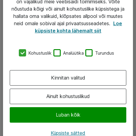
on vajalikud meie veebisaidi toimimiseks. Võite
nõustuda kõigi või ainult kohustuslike küpsistega ja
AS ATEA
hallata oma valikuid, klõpsates allpool või muutes
neid omale sobival ajal privaatsusseadetes.
Loe
+372 659 3591
küpsiste kohta lähemalt siit
eShop@atea.ee
Järvevana tee 7b, 10112 Tallinn
Kohustuslik
Analüütika
Turundus
Atea kontaktid
Kinnitan valitud
Jälgi meid
LinkedIn
Ainult kohustuslikud
Facebook
Luban kõik
Instagram
Twitter
Küpsiste sätted