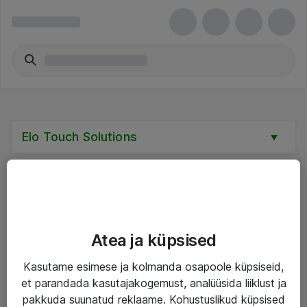
Elo Touch Solutions
Teenused
Atea ja küpsised
IT taristu
Kasutame esimese ja kolmanda osapoole küpsiseid,
et parandada kasutajakogemust, analüüsida liiklust ja
Haldusteenused
pakkuda suunatud reklaame. Kohustuslikud küpsised