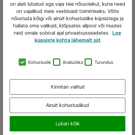
Garantii
on alati lubatud ega vaja teie nõusolekut, kuna need
on vajalikud meie veebisaidi toimimiseks. Võite
Turva- ja nõrkvoolulahendused
nõustuda kõigi või ainult kohustuslike küpsistega ja
hallata oma valikuid, klõpsates allpool või muutes
AS ATEA
neid omale sobival ajal privaatsusseadetes.
Loe
küpsiste kohta lähemalt siit
+372 659 3591
eShop@atea.ee
Kohustuslik
Analüütika
Turundus
Järvevana tee 7b, 10112 Tallinn
Atea kontaktid
Kinnitan valitud
Jälgi meid
Ainult kohustuslikud
LinkedIn
Luban kõik
Facebook
Instagram