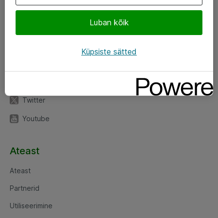
Luban kõik
Jälgi meid
LinkedIn
Küpsiste sätted
Facebook
Instagram
Twitter
Youtube
Ateast
Ateast
Partnerid
Utiliseerimine