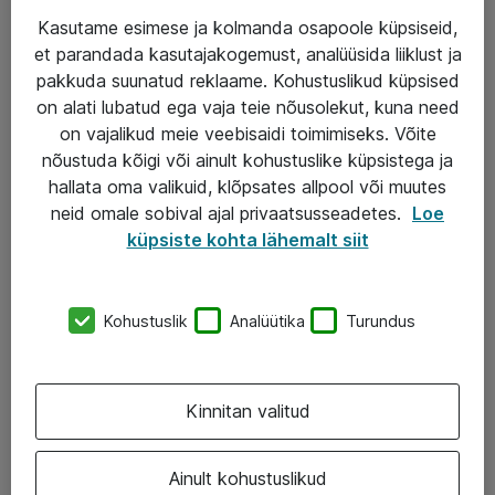
Kasutame esimese ja kolmanda osapoole küpsiseid,
et parandada kasutajakogemust, analüüsida liiklust ja
Teenused
pakkuda suunatud reklaame. Kohustuslikud küpsised
on alati lubatud ega vaja teie nõusolekut, kuna need
IT taristu
on vajalikud meie veebisaidi toimimiseks. Võite
Haldusteenused
nõustuda kõigi või ainult kohustuslike küpsistega ja
hallata oma valikuid, klõpsates allpool või muutes
Garantii
neid omale sobival ajal privaatsusseadetes.
Loe
Turva- ja nõrkvoolulahendused
küpsiste kohta lähemalt siit
AS ATEA
Kohustuslik
Analüütika
Turundus
+372 659 3591
eShop@atea.ee
Kinnitan valitud
Järvevana tee 7b, 10112 Tallinn
Ainult kohustuslikud
Atea kontaktid