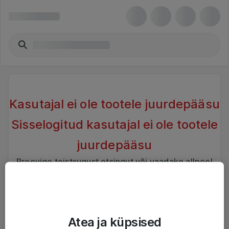
Kasutajal ei ole tootele juurdepääsu
Sisselogitud kasutajal ei ole tootele
juurdepääsu
Proovige teistsugust otsingut või vaadake allpool
sarnaseid tooteid
Atea ja küpsised