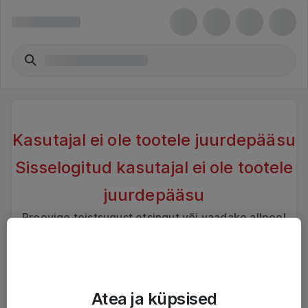
Kasutajal ei ole tootele juurdepääsu
Sisselogitud kasutajal ei ole tootele
juurdepääsu
Proovige teistsugust otsingut või vaadake allpool
sarnaseid tooteid
Atea ja küpsised