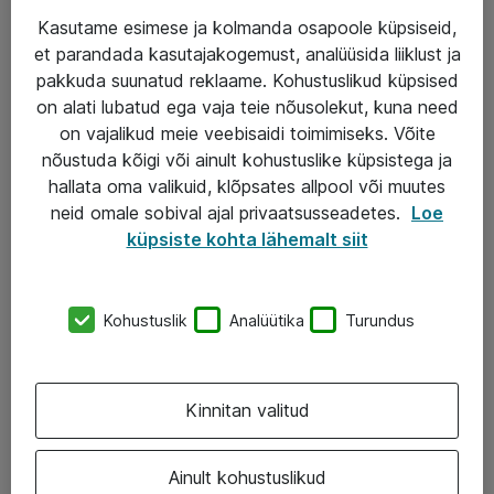
Kasutame esimese ja kolmanda osapoole küpsiseid,
et parandada kasutajakogemust, analüüsida liiklust ja
Teenused
pakkuda suunatud reklaame. Kohustuslikud küpsised
on alati lubatud ega vaja teie nõusolekut, kuna need
IT taristu
on vajalikud meie veebisaidi toimimiseks. Võite
Haldusteenused
nõustuda kõigi või ainult kohustuslike küpsistega ja
hallata oma valikuid, klõpsates allpool või muutes
Garantii
neid omale sobival ajal privaatsusseadetes.
Loe
Turva- ja nõrkvoolulahendused
küpsiste kohta lähemalt siit
AS ATEA
Kohustuslik
Analüütika
Turundus
+372 659 3591
eShop@atea.ee
Kinnitan valitud
Järvevana tee 7b, 10112 Tallinn
Ainult kohustuslikud
Atea kontaktid