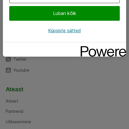
Luban kõik
Jälgi meid
LinkedIn
Küpsiste sätted
Facebook
Instagram
Twitter
Youtube
Ateast
Ateast
Partnerid
Utiliseerimine