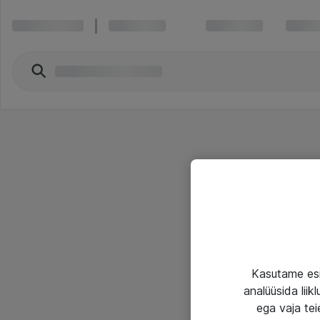
Kasutame esi
analüüsida lii
ega vaja tei