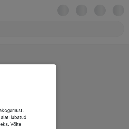
jakogemust,
alati lubatud
seks. Võite