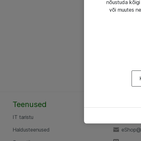
nõustuda kõigi 
või muutes ne
Teenused
AS ATE
IT taristu
+372 6
Haldusteenused
eShop@