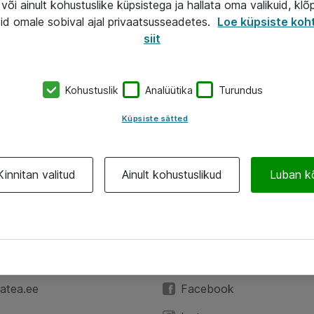
või ainult kohustuslike küpsistega ja hallata oma valikuid, klõ
id omale sobival ajal privaatsusseadetes.
Loe küpsiste koh
siit
Kohustuslik
Analüütika
Turundus
Küpsiste sätted
Kinnitan valitud
Ainult kohustuslikud
Luban k
A
Jälgi meid
59 3591
LinkedIn
atea.ee
Facebook