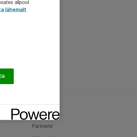
psates allpool
ta lähemalt
õik
Ateast
Ateast
Partnerid