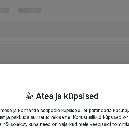
Atea ja küpsised
mese ja kolmanda osapoole küpsiseid, et parandada kasuta
klust ja pakkuda suunatud reklaame. Kohustuslikud küpsised on 
e nõusolekut, kuna need on vajalikud meie veebisaidi toimimi