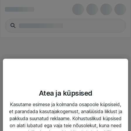
Teenused
Atea ja küpsised
IT taristu
Kasutame esimese ja kolmanda osapoole küpsiseid,
Haldusteenused
et parandada kasutajakogemust, analüüsida liiklust ja
Garantii
pakkuda suunatud reklaame. Kohustuslikud küpsised
on alati lubatud ega vaja teie nõusolekut, kuna need
Turva- ja nõrkvoolulahendused