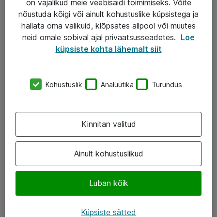
on vajalikud meie veebisaidi toimimiseks. Võite
nõustuda kõigi või ainult kohustuslike küpsistega ja
AS ATEA
hallata oma valikuid, klõpsates allpool või muutes
neid omale sobival ajal privaatsusseadetes.
Loe
+372 659 3591
küpsiste kohta lähemalt siit
eShop@atea.ee
Järvevana tee 7b, 10112 Tallinn
Kohustuslik
Analüütika
Turundus
Atea kontaktid
Kinnitan valitud
Jälgi meid
LinkedIn
Ainult kohustuslikud
Facebook
Luban kõik
Instagram
Twitter
Küpsiste sätted