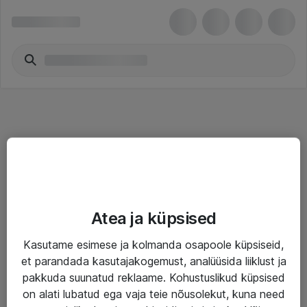
Teenused
Atea ja küpsised
IT taristu
Kasutame esimese ja kolmanda osapoole küpsiseid,
Haldusteenused
et parandada kasutajakogemust, analüüsida liiklust ja
Garantii
pakkuda suunatud reklaame. Kohustuslikud küpsised
on alati lubatud ega vaja teie nõusolekut, kuna need
Turva- ja nõrkvoolulahendused