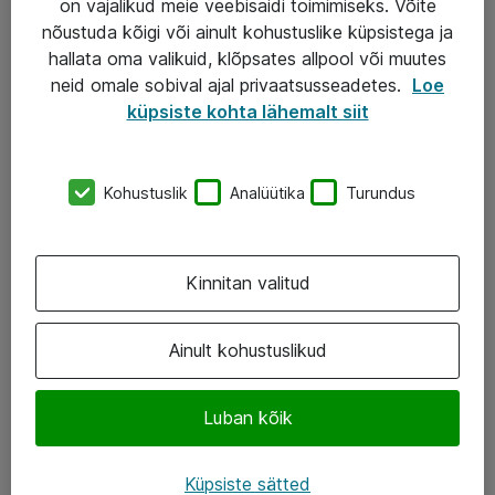
on vajalikud meie veebisaidi toimimiseks. Võite
nõustuda kõigi või ainult kohustuslike küpsistega ja
AS ATEA
hallata oma valikuid, klõpsates allpool või muutes
neid omale sobival ajal privaatsusseadetes.
Loe
+372 659 3591
küpsiste kohta lähemalt siit
eShop@atea.ee
Järvevana tee 7b, 10112 Tallinn
Kohustuslik
Analüütika
Turundus
Atea kontaktid
Kinnitan valitud
Jälgi meid
LinkedIn
Ainult kohustuslikud
Facebook
Luban kõik
Instagram
Twitter
Küpsiste sätted