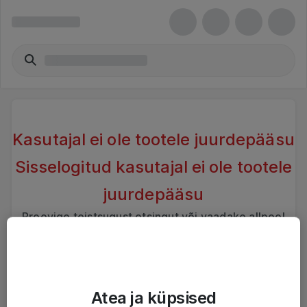
Kasutajal ei ole tootele juurdepääsu
Sisselogitud kasutajal ei ole tootele
juurdepääsu
Proovige teistsugust otsingut või vaadake allpool
sarnaseid tooteid
Atea ja küpsised