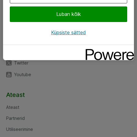
Luban kõik
Jälgi meid
LinkedIn
Küpsiste sätted
Facebook
Instagram
Twitter
Youtube
Ateast
Ateast
Partnerid
Utiliseerimine