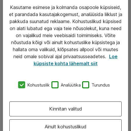
Kasutame esimese ja kolmanda osapoole küpsiseid,
et parandada kasutajakogemust, analüüsida liiklust ja
Teenused
pakkuda suunatud reklaame. Kohustuslikud küpsised
on alati lubatud ega vaja teie nõusolekut, kuna need
IT taristu
on vajalikud meie veebisaidi toimimiseks. Võite
Haldusteenused
nõustuda kõigi või ainult kohustuslike küpsistega ja
hallata oma valikuid, klõpsates allpool või muutes
Garantii
neid omale sobival ajal privaatsusseadetes.
Loe
Turva- ja nõrkvoolulahendused
küpsiste kohta lähemalt siit
AS ATEA
Kohustuslik
Analüütika
Turundus
+372 659 3591
eShop@atea.ee
Kinnitan valitud
Järvevana tee 7b, 10112 Tallinn
Ainult kohustuslikud
Atea kontaktid