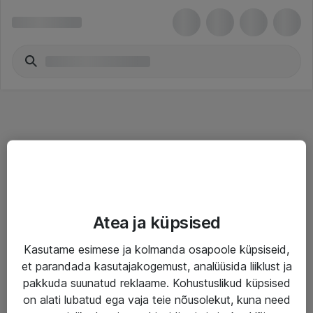
Teenused
Atea ja küpsised
IT taristu
Kasutame esimese ja kolmanda osapoole küpsiseid,
Haldusteenused
et parandada kasutajakogemust, analüüsida liiklust ja
Garantii
pakkuda suunatud reklaame. Kohustuslikud küpsised
on alati lubatud ega vaja teie nõusolekut, kuna need
Turva- ja nõrkvoolulahendused