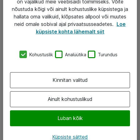
on vajalikud meie veebisaidi toimimiseks. Võite
nõustuda kõigi või ainult kohustuslike küpsistega ja
AS ATEA
hallata oma valikuid, klõpsates allpool või muutes
neid omale sobival ajal privaatsusseadetes.
Loe
+372 659 3591
küpsiste kohta lähemalt siit
eShop@atea.ee
Järvevana tee 7b, 10112 Tallinn
Kohustuslik
Analüütika
Turundus
Atea kontaktid
Kinnitan valitud
Jälgi meid
LinkedIn
Ainult kohustuslikud
Facebook
Luban kõik
Instagram
Twitter
Küpsiste sätted