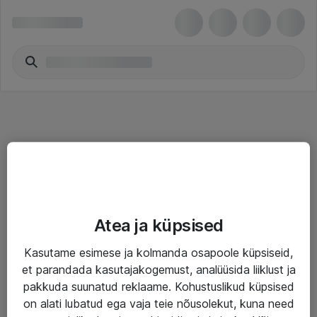
Teenused
Atea ja küpsised
IT taristu
Kasutame esimese ja kolmanda osapoole küpsiseid,
Haldusteenused
et parandada kasutajakogemust, analüüsida liiklust ja
Garantii
pakkuda suunatud reklaame. Kohustuslikud küpsised
on alati lubatud ega vaja teie nõusolekut, kuna need
Turva- ja nõrkvoolulahendused