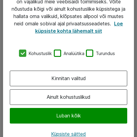
on vajalikud meie veebisaidi toimimiseks. Võite
nõustuda kõigi või ainult kohustuslike küpsistega ja
AS ATEA
hallata oma valikuid, klõpsates allpool või muutes
neid omale sobival ajal privaatsusseadetes.
Loe
+372 659 3591
küpsiste kohta lähemalt siit
eShop@atea.ee
Järvevana tee 7b, 10112 Tallinn
Kohustuslik
Analüütika
Turundus
Atea kontaktid
Kinnitan valitud
Jälgi meid
LinkedIn
Ainult kohustuslikud
Facebook
Luban kõik
Instagram
Twitter
Küpsiste sätted