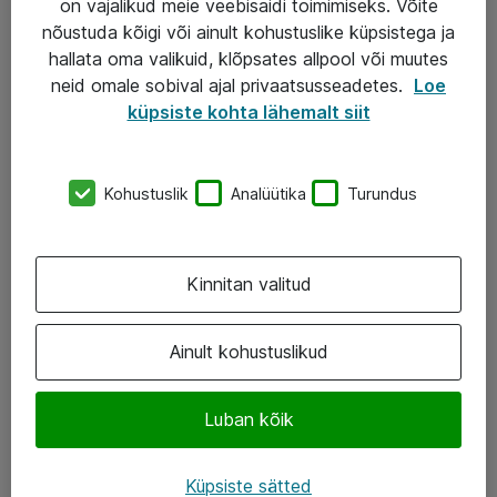
on vajalikud meie veebisaidi toimimiseks. Võite
nõustuda kõigi või ainult kohustuslike küpsistega ja
AS ATEA
hallata oma valikuid, klõpsates allpool või muutes
neid omale sobival ajal privaatsusseadetes.
Loe
+372 659 3591
küpsiste kohta lähemalt siit
eShop@atea.ee
Järvevana tee 7b, 10112 Tallinn
Kohustuslik
Analüütika
Turundus
Atea kontaktid
Kinnitan valitud
Jälgi meid
LinkedIn
Ainult kohustuslikud
Facebook
Luban kõik
Instagram
Twitter
Küpsiste sätted