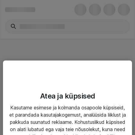
Teenused
Atea ja küpsised
IT taristu
Kasutame esimese ja kolmanda osapoole küpsiseid,
Haldusteenused
et parandada kasutajakogemust, analüüsida liiklust ja
Garantii
pakkuda suunatud reklaame. Kohustuslikud küpsised
on alati lubatud ega vaja teie nõusolekut, kuna need
Turva- ja nõrkvoolulahendused