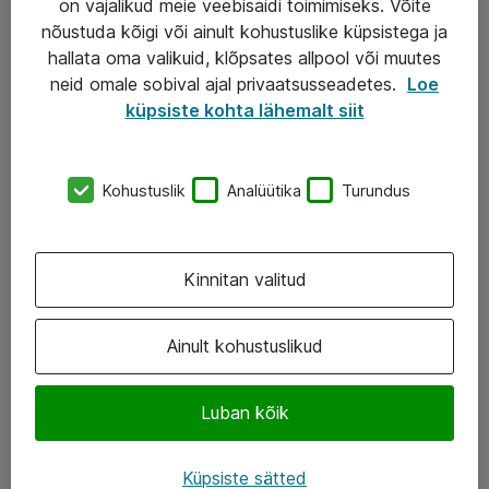
on vajalikud meie veebisaidi toimimiseks. Võite
nõustuda kõigi või ainult kohustuslike küpsistega ja
AS ATEA
hallata oma valikuid, klõpsates allpool või muutes
neid omale sobival ajal privaatsusseadetes.
Loe
+372 659 3591
küpsiste kohta lähemalt siit
eShop@atea.ee
Järvevana tee 7b, 10112 Tallinn
Kohustuslik
Analüütika
Turundus
Atea kontaktid
Kinnitan valitud
Jälgi meid
LinkedIn
Ainult kohustuslikud
Facebook
Luban kõik
Instagram
Twitter
Küpsiste sätted