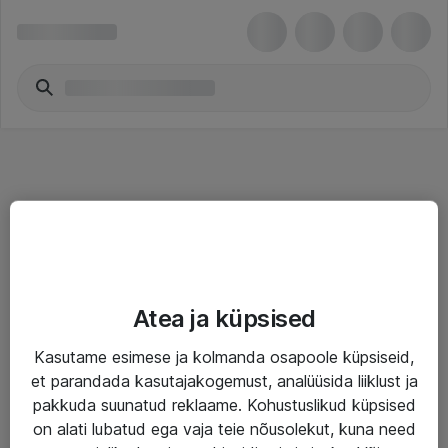
Teenused
Atea ja küpsised
IT taristu
Kasutame esimese ja kolmanda osapoole küpsiseid,
Haldusteenused
et parandada kasutajakogemust, analüüsida liiklust ja
Garantii
pakkuda suunatud reklaame. Kohustuslikud küpsised
on alati lubatud ega vaja teie nõusolekut, kuna need
Turva- ja nõrkvoolulahendused