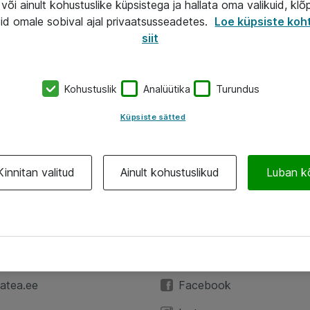
või ainult kohustuslike küpsistega ja hallata oma valikuid, klõ
id omale sobival ajal privaatsusseadetes.
Loe küpsiste koh
siit
Kohustuslik
Analüütika
Turundus
Küpsiste sätted
Kinnitan valitud
Ainult kohustuslikud
Luban k
A
Jälgi meid
59 3591
LinkedIn
atea.ee
Facebook