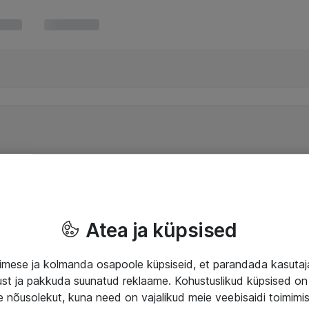
Atea ja küpsised
mese ja kolmanda osapoole küpsiseid, et parandada kasuta
klust ja pakkuda suunatud reklaame. Kohustuslikud küpsised on 
e nõusolekut, kuna need on vajalikud meie veebisaidi toimimi