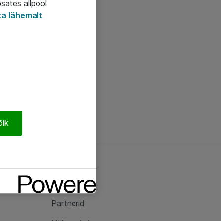
psates allpool
ta lähemalt
õik
Ateast
Ateast
Partnerid