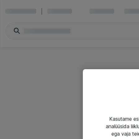
Kasutame esi
analüüsida lii
ega vaja tei