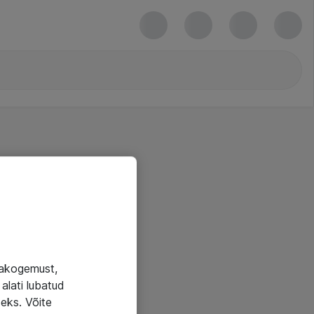
jakogemust,
alati lubatud
seks. Võite