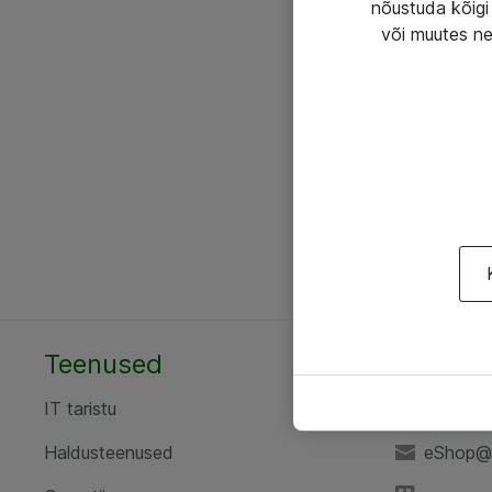
nõustuda kõigi 
või muutes ne
Teenused
AS ATE
IT taristu
+372 6
Haldusteenused
eShop@