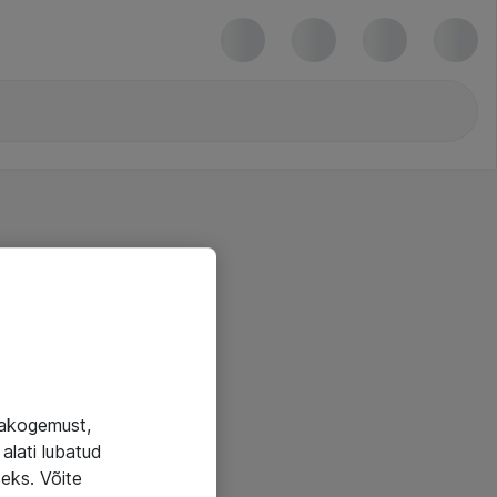
jakogemust,
alati lubatud
seks. Võite