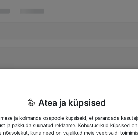
Atea ja küpsised
mese ja kolmanda osapoole küpsiseid, et parandada kasuta
klust ja pakkuda suunatud reklaame. Kohustuslikud küpsised on 
e nõusolekut, kuna need on vajalikud meie veebisaidi toimimi