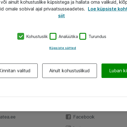
või ainult kohustuslike küpsistega ja hallata oma valikuid, klõ
id omale sobival ajal privaatsusseadetes.
Loe küpsiste koh
siit
Kohustuslik
Analüütika
Turundus
Küpsiste sätted
Kinnitan valitud
Ainult kohustuslikud
Luban k
A
Jälgi meid
59 3591
LinkedIn
atea.ee
Facebook