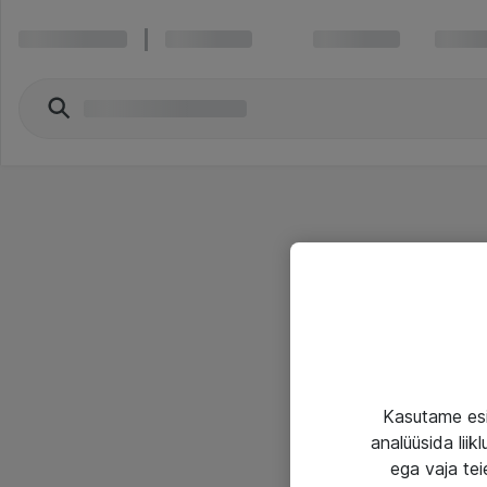
Kasutame esi
analüüsida lii
ega vaja tei