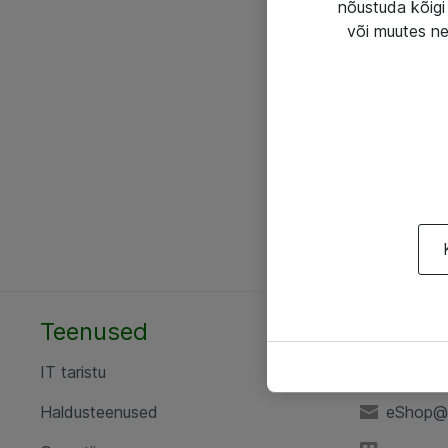
nõustuda kõigi 
või muutes ne
Teenused
AS ATE
IT taristu
+372 6
Haldusteenused
eShop@