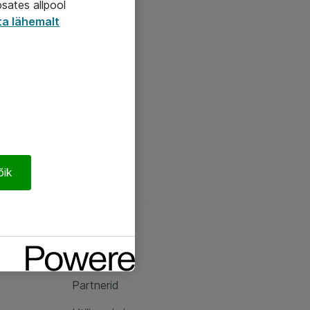
psates allpool
ta lähemalt
õik
Ateast
Ateast
Partnerid