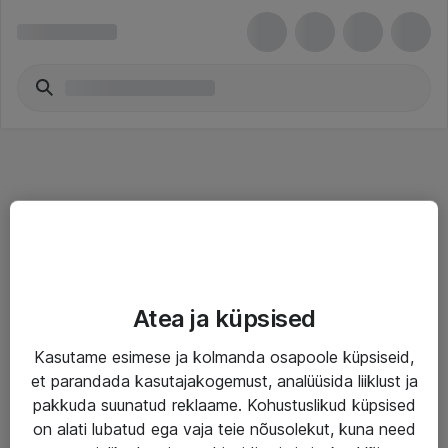
Teenused
Atea ja küpsised
IT taristu
Kasutame esimese ja kolmanda osapoole küpsiseid,
Haldusteenused
et parandada kasutajakogemust, analüüsida liiklust ja
Garantii
pakkuda suunatud reklaame. Kohustuslikud küpsised
on alati lubatud ega vaja teie nõusolekut, kuna need
Turva- ja nõrkvoolulahendused