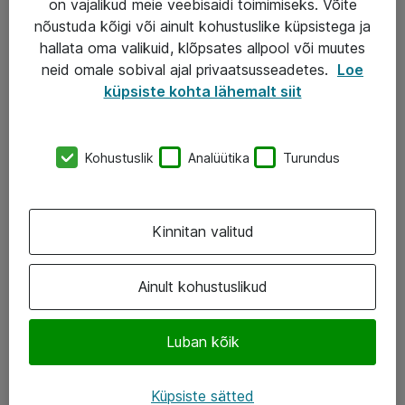
on vajalikud meie veebisaidi toimimiseks. Võite
nõustuda kõigi või ainult kohustuslike küpsistega ja
AS ATEA
hallata oma valikuid, klõpsates allpool või muutes
neid omale sobival ajal privaatsusseadetes.
Loe
+372 659 3591
küpsiste kohta lähemalt siit
eShop@atea.ee
Järvevana tee 7b, 10112 Tallinn
Kohustuslik
Analüütika
Turundus
Atea kontaktid
Kinnitan valitud
Jälgi meid
LinkedIn
Ainult kohustuslikud
Facebook
Luban kõik
Instagram
Twitter
Küpsiste sätted