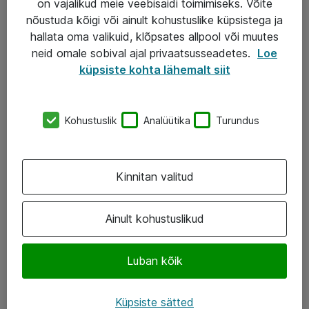
on vajalikud meie veebisaidi toimimiseks. Võite
nõustuda kõigi või ainult kohustuslike küpsistega ja
AS ATEA
hallata oma valikuid, klõpsates allpool või muutes
neid omale sobival ajal privaatsusseadetes.
Loe
+372 659 3591
küpsiste kohta lähemalt siit
eShop@atea.ee
Järvevana tee 7b, 10112 Tallinn
Kohustuslik
Analüütika
Turundus
Atea kontaktid
Kinnitan valitud
Jälgi meid
LinkedIn
Ainult kohustuslikud
Facebook
Luban kõik
Instagram
Twitter
Küpsiste sätted