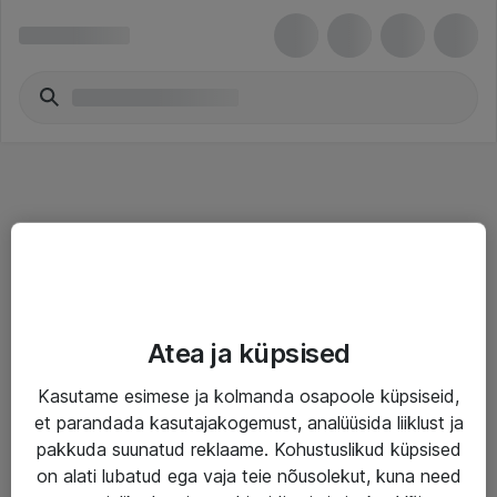
Teenused
Atea ja küpsised
IT taristu
Kasutame esimese ja kolmanda osapoole küpsiseid,
Haldusteenused
et parandada kasutajakogemust, analüüsida liiklust ja
Garantii
pakkuda suunatud reklaame. Kohustuslikud küpsised
on alati lubatud ega vaja teie nõusolekut, kuna need
Turva- ja nõrkvoolulahendused