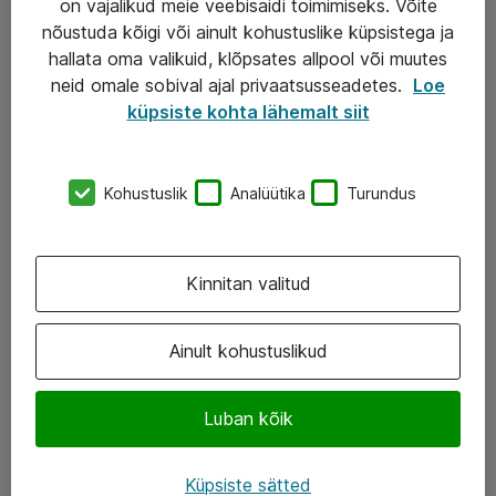
on vajalikud meie veebisaidi toimimiseks. Võite
nõustuda kõigi või ainult kohustuslike küpsistega ja
AS ATEA
hallata oma valikuid, klõpsates allpool või muutes
neid omale sobival ajal privaatsusseadetes.
Loe
+372 659 3591
küpsiste kohta lähemalt siit
eShop@atea.ee
Järvevana tee 7b, 10112 Tallinn
Kohustuslik
Analüütika
Turundus
Atea kontaktid
Kinnitan valitud
Jälgi meid
LinkedIn
Ainult kohustuslikud
Facebook
Luban kõik
Instagram
Twitter
Küpsiste sätted