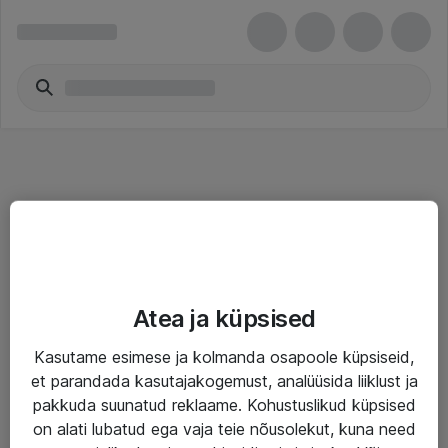
Teenused
Atea ja küpsised
IT taristu
Kasutame esimese ja kolmanda osapoole küpsiseid,
Haldusteenused
et parandada kasutajakogemust, analüüsida liiklust ja
Garantii
pakkuda suunatud reklaame. Kohustuslikud küpsised
on alati lubatud ega vaja teie nõusolekut, kuna need
Turva- ja nõrkvoolulahendused