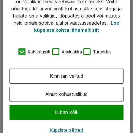
on vajalikud meie veebisaidi toimimiseks. Võite
nõustuda kõigi või ainult kohustuslike küpsistega ja
AS ATEA
hallata oma valikuid, klõpsates allpool või muutes
neid omale sobival ajal privaatsusseadetes.
Loe
+372 659 3591
küpsiste kohta lähemalt siit
eShop@atea.ee
Järvevana tee 7b, 10112 Tallinn
Kohustuslik
Analüütika
Turundus
Atea kontaktid
Kinnitan valitud
Jälgi meid
LinkedIn
Ainult kohustuslikud
Facebook
Luban kõik
Instagram
Twitter
Küpsiste sätted