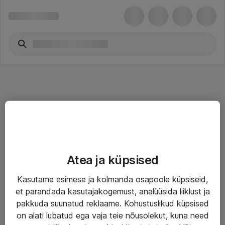
Teenused
Atea ja küpsised
IT taristu
Kasutame esimese ja kolmanda osapoole küpsiseid,
Haldusteenused
et parandada kasutajakogemust, analüüsida liiklust ja
Garantii
pakkuda suunatud reklaame. Kohustuslikud küpsised
on alati lubatud ega vaja teie nõusolekut, kuna need
Turva- ja nõrkvoolulahendused