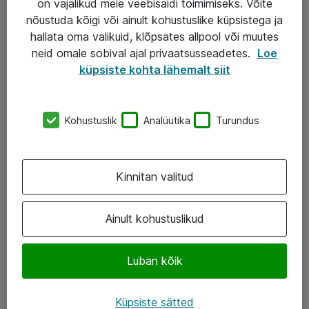
on vajalikud meie veebisaidi toimimiseks. Võite
nõustuda kõigi või ainult kohustuslike küpsistega ja
AS ATEA
hallata oma valikuid, klõpsates allpool või muutes
neid omale sobival ajal privaatsusseadetes.
Loe
+372 659 3591
küpsiste kohta lähemalt siit
eShop@atea.ee
Järvevana tee 7b, 10112 Tallinn
Kohustuslik
Analüütika
Turundus
Atea kontaktid
Kinnitan valitud
Jälgi meid
LinkedIn
Ainult kohustuslikud
Facebook
Luban kõik
Instagram
Twitter
Küpsiste sätted