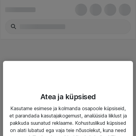
Teenused
Atea ja küpsised
IT taristu
Kasutame esimese ja kolmanda osapoole küpsiseid,
Haldusteenused
et parandada kasutajakogemust, analüüsida liiklust ja
Garantii
pakkuda suunatud reklaame. Kohustuslikud küpsised
on alati lubatud ega vaja teie nõusolekut, kuna need
Turva- ja nõrkvoolulahendused