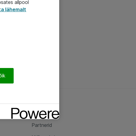
psates allpool
ta lähemalt
õik
Ateast
Ateast
Partnerid