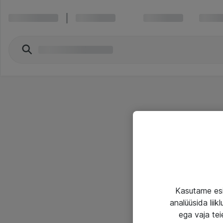
Kasutame esi
analüüsida lii
ega vaja tei