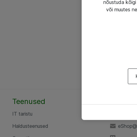
nõustuda kõigi 
või muutes ne
Teenused
AS ATE
IT taristu
+372 6
Haldusteenused
eShop@