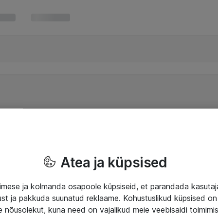
Atea ja küpsised
mese ja kolmanda osapoole küpsiseid, et parandada kasuta
klust ja pakkuda suunatud reklaame. Kohustuslikud küpsised on 
e nõusolekut, kuna need on vajalikud meie veebisaidi toimimi