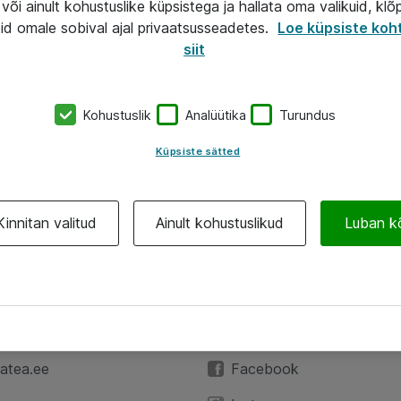
või ainult kohustuslike küpsistega ja hallata oma valikuid, klõ
id omale sobival ajal privaatsusseadetes.
Loe küpsiste koh
siit
Kohustuslik
Analüütika
Turundus
Küpsiste sätted
Kinnitan valitud
Ainult kohustuslikud
Luban k
A
Jälgi meid
59 3591
LinkedIn
atea.ee
Facebook