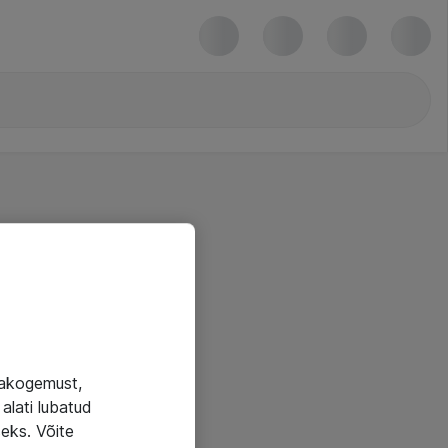
jakogemust,
alati lubatud
seks. Võite