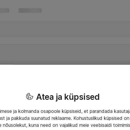
Atea ja küpsised
mese ja kolmanda osapoole küpsiseid, et parandada kasuta
klust ja pakkuda suunatud reklaame. Kohustuslikud küpsised on 
e nõusolekut, kuna need on vajalikud meie veebisaidi toimimi