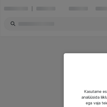
Kasutame esi
analüüsida lii
ega vaja tei