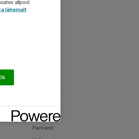
psates allpool
ta lähemalt
õik
Ateast
Ateast
Partnerid