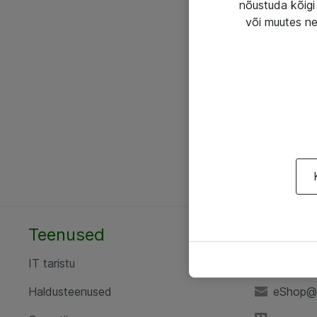
nõustuda kõigi 
või muutes ne
Teenused
AS ATE
IT taristu
+372 6
Haldusteenused
eShop@