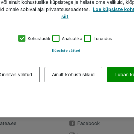
või ainult kohustuslike küpsistega ja hallata oma valikuid, klõ
id omale sobival ajal privaatsusseadetes.
Loe küpsiste koh
siit
Kohustuslik
Analüütika
Turundus
Küpsiste sätted
Kinnitan valitud
Ainult kohustuslikud
Luban k
A
Jälgi meid
59 3591
LinkedIn
atea.ee
Facebook