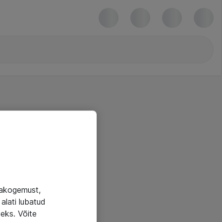
jakogemust,
alati lubatud
seks. Võite