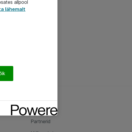
psates allpool
ta lähemalt
õik
Ateast
Ateast
Partnerid