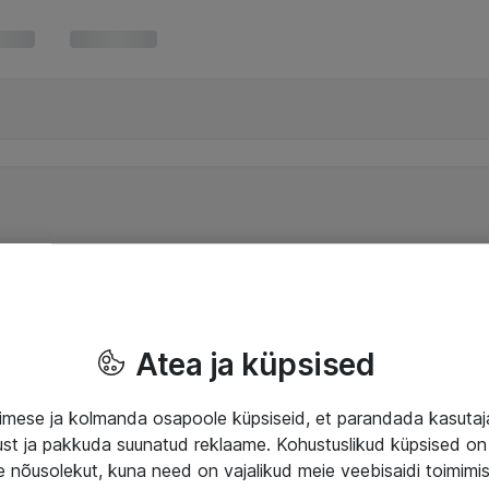
Atea ja küpsised
mese ja kolmanda osapoole küpsiseid, et parandada kasuta
klust ja pakkuda suunatud reklaame. Kohustuslikud küpsised on 
e nõusolekut, kuna need on vajalikud meie veebisaidi toimimi