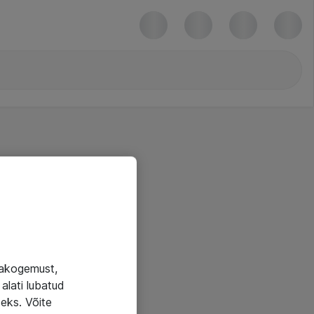
jakogemust,
alati lubatud
seks. Võite