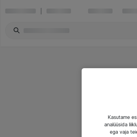
Kasutame esi
analüüsida lii
ega vaja tei