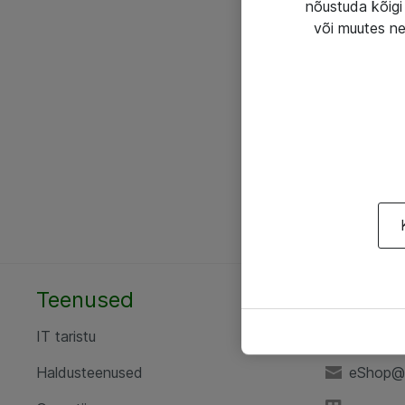
nõustuda kõigi 
või muutes ne
Teenused
AS ATE
IT taristu
+372 6
Haldusteenused
eShop@