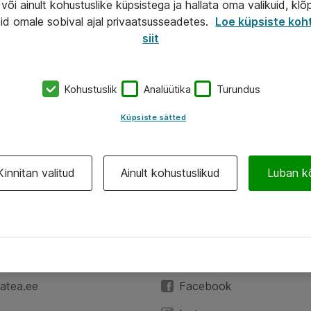
või ainult kohustuslike küpsistega ja hallata oma valikuid, klõ
id omale sobival ajal privaatsusseadetes.
Loe küpsiste koh
siit
Kohustuslik
Analüütika
Turundus
Küpsiste sätted
Kinnitan valitud
Ainult kohustuslikud
Luban k
A
Jälgi meid
59 3591
LinkedIn
atea.ee
Facebook