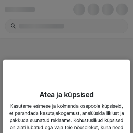
Teenused
Atea ja küpsised
IT taristu
Kasutame esimese ja kolmanda osapoole küpsiseid,
Haldusteenused
et parandada kasutajakogemust, analüüsida liiklust ja
Garantii
pakkuda suunatud reklaame. Kohustuslikud küpsised
on alati lubatud ega vaja teie nõusolekut, kuna need
Turva- ja nõrkvoolulahendused