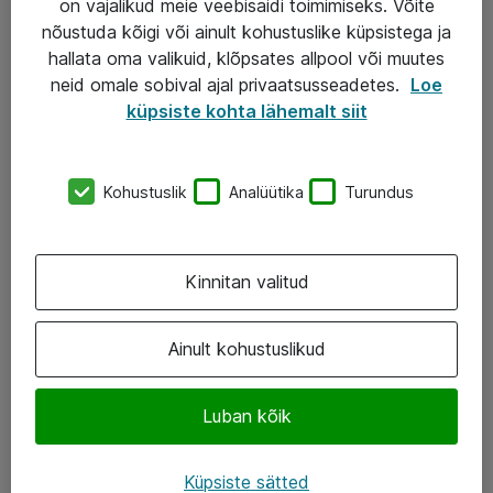
on vajalikud meie veebisaidi toimimiseks. Võite
nõustuda kõigi või ainult kohustuslike küpsistega ja
AS ATEA
hallata oma valikuid, klõpsates allpool või muutes
neid omale sobival ajal privaatsusseadetes.
Loe
+372 659 3591
küpsiste kohta lähemalt siit
eShop@atea.ee
Järvevana tee 7b, 10112 Tallinn
Kohustuslik
Analüütika
Turundus
Atea kontaktid
Kinnitan valitud
Jälgi meid
LinkedIn
Ainult kohustuslikud
Facebook
Luban kõik
Instagram
Twitter
Küpsiste sätted