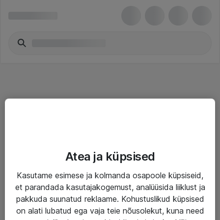
Teenused
Atea ja küpsised
IT taristu
Kasutame esimese ja kolmanda osapoole küpsiseid,
Haldusteenused
et parandada kasutajakogemust, analüüsida liiklust ja
Garantii
pakkuda suunatud reklaame. Kohustuslikud küpsised
on alati lubatud ega vaja teie nõusolekut, kuna need
Turva- ja nõrkvoolulahendused