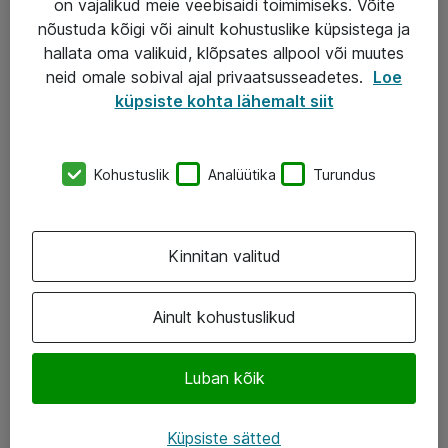
on vajalikud meie veebisaidi toimimiseks. Võite
nõustuda kõigi või ainult kohustuslike küpsistega ja
AS ATEA
hallata oma valikuid, klõpsates allpool või muutes
neid omale sobival ajal privaatsusseadetes.
Loe
+372 659 3591
küpsiste kohta lähemalt siit
eShop@atea.ee
Järvevana tee 7b, 10112 Tallinn
Kohustuslik
Analüütika
Turundus
Atea kontaktid
Kinnitan valitud
Jälgi meid
LinkedIn
Ainult kohustuslikud
Facebook
Luban kõik
Instagram
Twitter
Küpsiste sätted