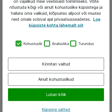
on vajalikud meie veebisaidi toimimiseks. Võite
nõustuda kõigi või ainult kohustuslike küpsistega ja
AS ATEA
hallata oma valikuid, klõpsates allpool või muutes
neid omale sobival ajal privaatsusseadetes.
Loe
+372 659 3591
küpsiste kohta lähemalt siit
eShop@atea.ee
Järvevana tee 7b, 10112 Tallinn
Kohustuslik
Analüütika
Turundus
Atea kontaktid
Kinnitan valitud
Jälgi meid
LinkedIn
Ainult kohustuslikud
Facebook
Luban kõik
Instagram
Twitter
Küpsiste sätted