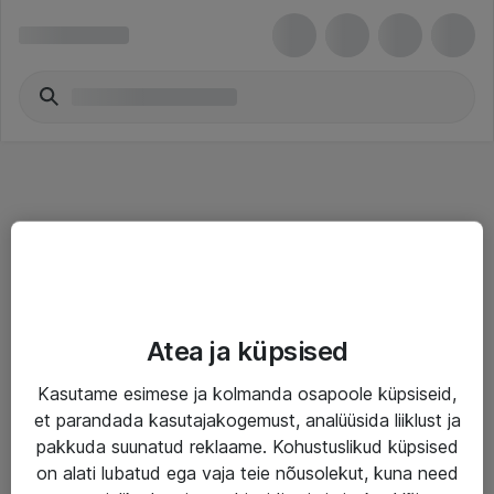
Teenused
Atea ja küpsised
IT taristu
Kasutame esimese ja kolmanda osapoole küpsiseid,
Haldusteenused
et parandada kasutajakogemust, analüüsida liiklust ja
Garantii
pakkuda suunatud reklaame. Kohustuslikud küpsised
on alati lubatud ega vaja teie nõusolekut, kuna need
Turva- ja nõrkvoolulahendused