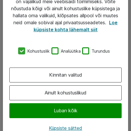
on vajalikud meie veebisaidi toimimiseks. Võite
nõustuda kõigi või ainult kohustuslike küpsistega ja
AS ATEA
hallata oma valikuid, klõpsates allpool või muutes
neid omale sobival ajal privaatsusseadetes.
Loe
+372 659 3591
küpsiste kohta lähemalt siit
eShop@atea.ee
Järvevana tee 7b, 10112 Tallinn
Kohustuslik
Analüütika
Turundus
Atea kontaktid
Kinnitan valitud
Jälgi meid
LinkedIn
Ainult kohustuslikud
Facebook
Luban kõik
Instagram
Twitter
Küpsiste sätted