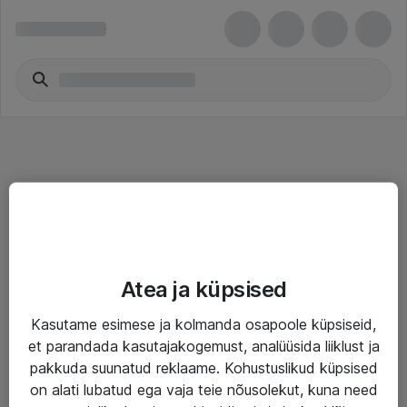
Teenused
Atea ja küpsised
IT taristu
Kasutame esimese ja kolmanda osapoole küpsiseid,
Haldusteenused
et parandada kasutajakogemust, analüüsida liiklust ja
Garantii
pakkuda suunatud reklaame. Kohustuslikud küpsised
on alati lubatud ega vaja teie nõusolekut, kuna need
Turva- ja nõrkvoolulahendused