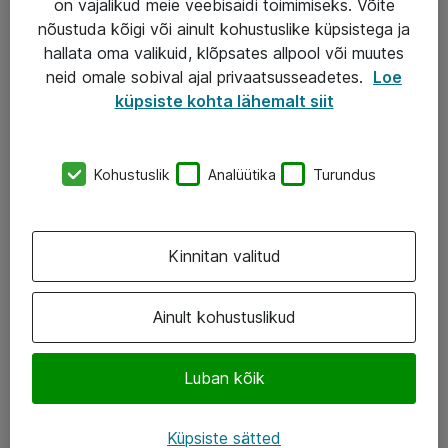
on vajalikud meie veebisaidi toimimiseks. Võite
nõustuda kõigi või ainult kohustuslike küpsistega ja
AS ATEA
hallata oma valikuid, klõpsates allpool või muutes
neid omale sobival ajal privaatsusseadetes.
Loe
+372 659 3591
küpsiste kohta lähemalt siit
eShop@atea.ee
Järvevana tee 7b, 10112 Tallinn
Kohustuslik
Analüütika
Turundus
Atea kontaktid
Kinnitan valitud
Jälgi meid
LinkedIn
Ainult kohustuslikud
Facebook
Luban kõik
Instagram
Twitter
Küpsiste sätted