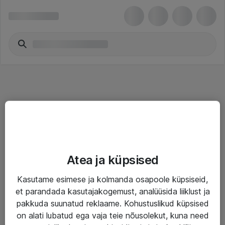
Teenused
Atea ja küpsised
IT taristu
Kasutame esimese ja kolmanda osapoole küpsiseid,
Haldusteenused
et parandada kasutajakogemust, analüüsida liiklust ja
Garantii
pakkuda suunatud reklaame. Kohustuslikud küpsised
on alati lubatud ega vaja teie nõusolekut, kuna need
Turva- ja nõrkvoolulahendused