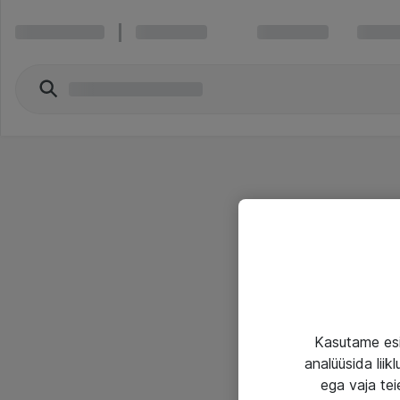
Kasutame esi
analüüsida lii
ega vaja tei