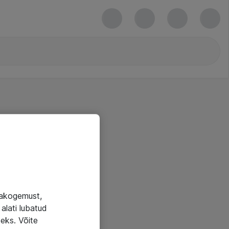
jakogemust,
alati lubatud
seks. Võite