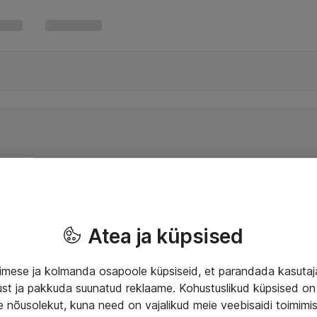
Atea ja küpsised
mese ja kolmanda osapoole küpsiseid, et parandada kasuta
klust ja pakkuda suunatud reklaame. Kohustuslikud küpsised on 
e nõusolekut, kuna need on vajalikud meie veebisaidi toimimi