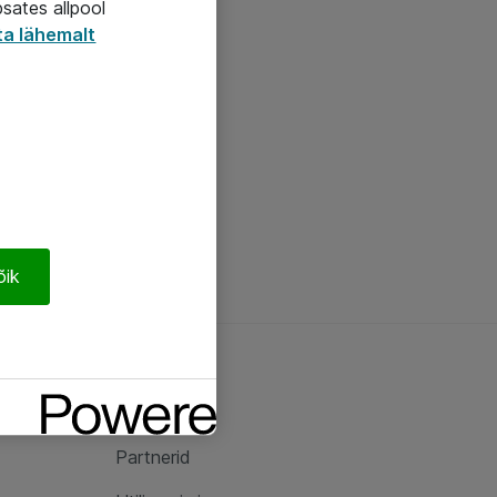
psates allpool
ta lähemalt
õik
Ateast
Ateast
Partnerid