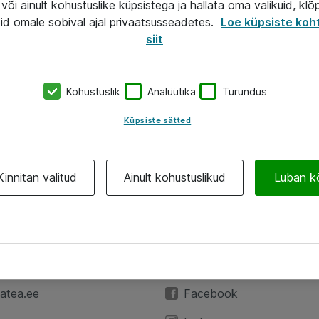
või ainult kohustuslike küpsistega ja hallata oma valikuid, klõ
id omale sobival ajal privaatsusseadetes.
Loe küpsiste koh
siit
Kohustuslik
Analüütika
Turundus
Küpsiste sätted
Kinnitan valitud
Ainult kohustuslikud
Luban k
A
Jälgi meid
59 3591
LinkedIn
atea.ee
Facebook