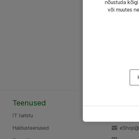
nõustuda kõigi 
või muutes ne
Teenused
AS ATE
IT taristu
+372 6
Haldusteenused
eShop@