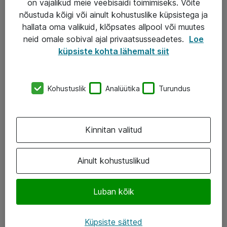
on vajalikud meie veebisaidi toimimiseks. Võite
nõustuda kõigi või ainult kohustuslike küpsistega ja
AS ATEA
hallata oma valikuid, klõpsates allpool või muutes
neid omale sobival ajal privaatsusseadetes.
Loe
+372 659 3591
küpsiste kohta lähemalt siit
eShop@atea.ee
Järvevana tee 7b, 10112 Tallinn
Kohustuslik
Analüütika
Turundus
Atea kontaktid
Kinnitan valitud
Jälgi meid
LinkedIn
Ainult kohustuslikud
Facebook
Luban kõik
Instagram
Twitter
Küpsiste sätted