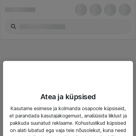
Teenused
Atea ja küpsised
IT taristu
Kasutame esimese ja kolmanda osapoole küpsiseid,
Haldusteenused
et parandada kasutajakogemust, analüüsida liiklust ja
Garantii
pakkuda suunatud reklaame. Kohustuslikud küpsised
on alati lubatud ega vaja teie nõusolekut, kuna need
Turva- ja nõrkvoolulahendused