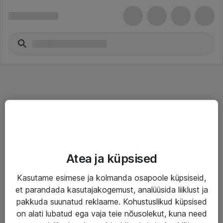
Teenused
Atea ja küpsised
IT taristu
Kasutame esimese ja kolmanda osapoole küpsiseid,
Haldusteenused
et parandada kasutajakogemust, analüüsida liiklust ja
Garantii
pakkuda suunatud reklaame. Kohustuslikud küpsised
on alati lubatud ega vaja teie nõusolekut, kuna need
Turva- ja nõrkvoolulahendused