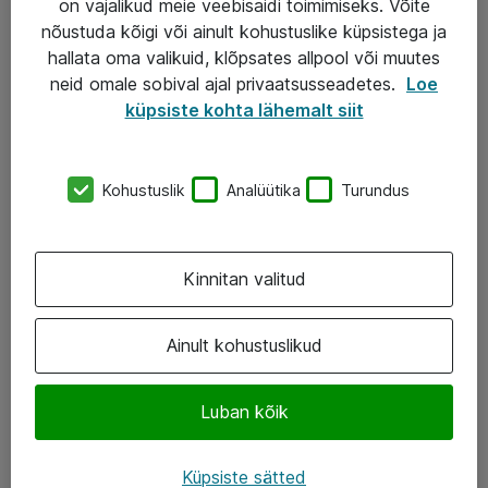
on vajalikud meie veebisaidi toimimiseks. Võite
nõustuda kõigi või ainult kohustuslike küpsistega ja
AS ATEA
hallata oma valikuid, klõpsates allpool või muutes
neid omale sobival ajal privaatsusseadetes.
Loe
+372 659 3591
küpsiste kohta lähemalt siit
eShop@atea.ee
Järvevana tee 7b, 10112 Tallinn
Kohustuslik
Analüütika
Turundus
Atea kontaktid
Kinnitan valitud
Jälgi meid
LinkedIn
Ainult kohustuslikud
Facebook
Luban kõik
Instagram
Twitter
Küpsiste sätted