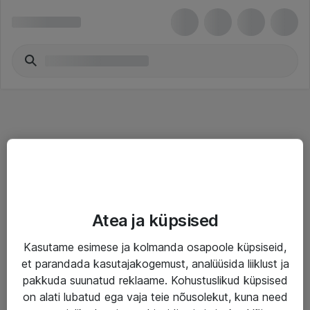
Teenused
Atea ja küpsised
IT taristu
Kasutame esimese ja kolmanda osapoole küpsiseid,
Haldusteenused
et parandada kasutajakogemust, analüüsida liiklust ja
Garantii
pakkuda suunatud reklaame. Kohustuslikud küpsised
on alati lubatud ega vaja teie nõusolekut, kuna need
Turva- ja nõrkvoolulahendused