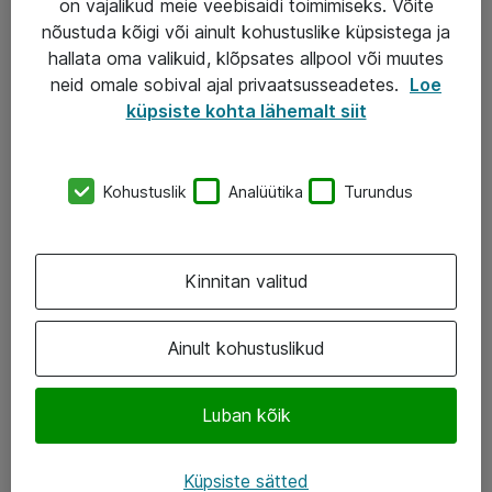
on vajalikud meie veebisaidi toimimiseks. Võite
nõustuda kõigi või ainult kohustuslike küpsistega ja
AS ATEA
hallata oma valikuid, klõpsates allpool või muutes
neid omale sobival ajal privaatsusseadetes.
Loe
+372 659 3591
küpsiste kohta lähemalt siit
eShop@atea.ee
Järvevana tee 7b, 10112 Tallinn
Kohustuslik
Analüütika
Turundus
Atea kontaktid
Kinnitan valitud
Jälgi meid
LinkedIn
Ainult kohustuslikud
Facebook
Luban kõik
Instagram
Twitter
Küpsiste sätted