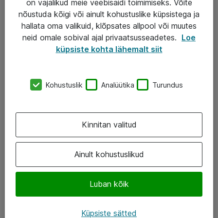
on vajalikud meie veebisaidi toimimiseks. Võite
nõustuda kõigi või ainult kohustuslike küpsistega ja
AS ATEA
hallata oma valikuid, klõpsates allpool või muutes
neid omale sobival ajal privaatsusseadetes.
Loe
+372 659 3591
küpsiste kohta lähemalt siit
eShop@atea.ee
Järvevana tee 7b, 10112 Tallinn
Kohustuslik
Analüütika
Turundus
Atea kontaktid
Kinnitan valitud
Jälgi meid
LinkedIn
Ainult kohustuslikud
Facebook
Luban kõik
Instagram
Twitter
Küpsiste sätted