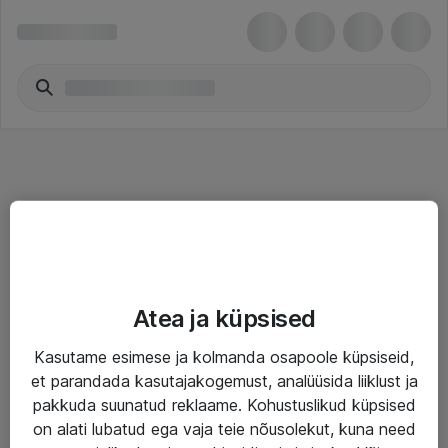
Teenused
Atea ja küpsised
IT taristu
Kasutame esimese ja kolmanda osapoole küpsiseid,
Haldusteenused
et parandada kasutajakogemust, analüüsida liiklust ja
Garantii
pakkuda suunatud reklaame. Kohustuslikud küpsised
on alati lubatud ega vaja teie nõusolekut, kuna need
Turva- ja nõrkvoolulahendused