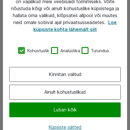
on vajalikud meie veebisaidi toimimiseks. Võite
nõustuda kõigi või ainult kohustuslike küpsistega ja
AS ATEA
hallata oma valikuid, klõpsates allpool või muutes
neid omale sobival ajal privaatsusseadetes.
Loe
+372 659 3591
küpsiste kohta lähemalt siit
eShop@atea.ee
Järvevana tee 7b, 10112 Tallinn
Kohustuslik
Analüütika
Turundus
Atea kontaktid
Kinnitan valitud
Jälgi meid
LinkedIn
Ainult kohustuslikud
Facebook
Luban kõik
Instagram
Twitter
Küpsiste sätted