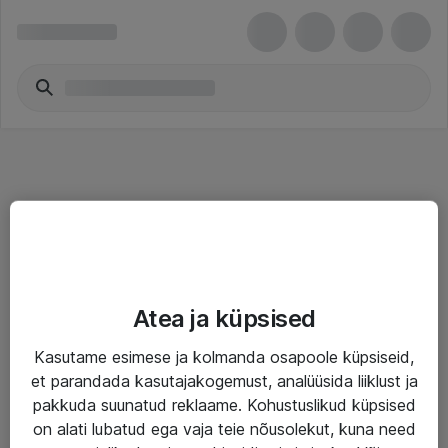
Teenused
Atea ja küpsised
IT taristu
Kasutame esimese ja kolmanda osapoole küpsiseid,
Haldusteenused
et parandada kasutajakogemust, analüüsida liiklust ja
Garantii
pakkuda suunatud reklaame. Kohustuslikud küpsised
on alati lubatud ega vaja teie nõusolekut, kuna need
Turva- ja nõrkvoolulahendused