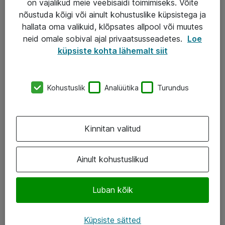
on vajalikud meie veebisaidi toimimiseks. Võite
nõustuda kõigi või ainult kohustuslike küpsistega ja
AS ATEA
hallata oma valikuid, klõpsates allpool või muutes
neid omale sobival ajal privaatsusseadetes.
Loe
+372 659 3591
küpsiste kohta lähemalt siit
eShop@atea.ee
Järvevana tee 7b, 10112 Tallinn
Kohustuslik
Analüütika
Turundus
Atea kontaktid
Kinnitan valitud
Jälgi meid
LinkedIn
Ainult kohustuslikud
Facebook
Luban kõik
Instagram
Twitter
Küpsiste sätted