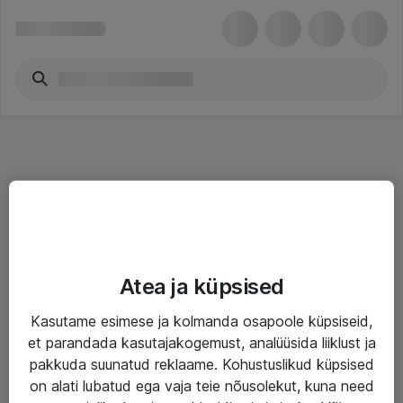
Teenused
Atea ja küpsised
IT taristu
Kasutame esimese ja kolmanda osapoole küpsiseid,
Haldusteenused
et parandada kasutajakogemust, analüüsida liiklust ja
Garantii
pakkuda suunatud reklaame. Kohustuslikud küpsised
on alati lubatud ega vaja teie nõusolekut, kuna need
Turva- ja nõrkvoolulahendused