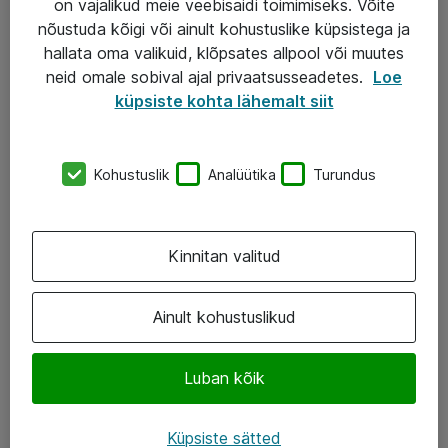
on vajalikud meie veebisaidi toimimiseks. Võite
nõustuda kõigi või ainult kohustuslike küpsistega ja
AS ATEA
hallata oma valikuid, klõpsates allpool või muutes
neid omale sobival ajal privaatsusseadetes.
Loe
+372 659 3591
küpsiste kohta lähemalt siit
eShop@atea.ee
Järvevana tee 7b, 10112 Tallinn
Kohustuslik
Analüütika
Turundus
Atea kontaktid
Kinnitan valitud
Jälgi meid
LinkedIn
Ainult kohustuslikud
Facebook
Luban kõik
Instagram
Twitter
Küpsiste sätted