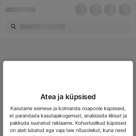
Teenused
Atea ja küpsised
IT taristu
Kasutame esimese ja kolmanda osapoole küpsiseid,
Haldusteenused
et parandada kasutajakogemust, analüüsida liiklust ja
Garantii
pakkuda suunatud reklaame. Kohustuslikud küpsised
on alati lubatud ega vaja teie nõusolekut, kuna need
Turva- ja nõrkvoolulahendused