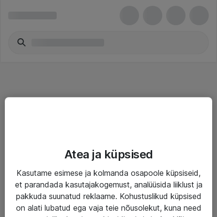
Teenused
Atea ja küpsised
IT taristu
Kasutame esimese ja kolmanda osapoole küpsiseid,
Haldusteenused
et parandada kasutajakogemust, analüüsida liiklust ja
Garantii
pakkuda suunatud reklaame. Kohustuslikud küpsised
on alati lubatud ega vaja teie nõusolekut, kuna need
Turva- ja nõrkvoolulahendused