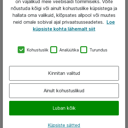
on vajalikud meie veebisaidi toimimiseks. Võite
nõustuda kõigi või ainult kohustuslike küpsistega ja
AS ATEA
hallata oma valikuid, klõpsates allpool või muutes
neid omale sobival ajal privaatsusseadetes.
Loe
+372 659 3591
küpsiste kohta lähemalt siit
eShop@atea.ee
Järvevana tee 7b, 10112 Tallinn
Kohustuslik
Analüütika
Turundus
Atea kontaktid
Kinnitan valitud
Jälgi meid
LinkedIn
Ainult kohustuslikud
Facebook
Luban kõik
Instagram
Twitter
Küpsiste sätted