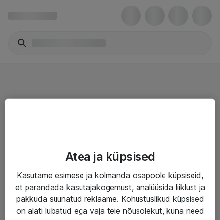
Teenused
Atea ja küpsised
IT taristu
Kasutame esimese ja kolmanda osapoole küpsiseid,
Haldusteenused
et parandada kasutajakogemust, analüüsida liiklust ja
Garantii
pakkuda suunatud reklaame. Kohustuslikud küpsised
on alati lubatud ega vaja teie nõusolekut, kuna need
Turva- ja nõrkvoolulahendused