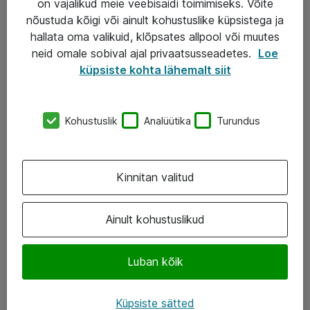
on vajalikud meie veebisaidi toimimiseks. Võite
nõustuda kõigi või ainult kohustuslike küpsistega ja
AS ATEA
hallata oma valikuid, klõpsates allpool või muutes
neid omale sobival ajal privaatsusseadetes.
Loe
+372 659 3591
küpsiste kohta lähemalt siit
eShop@atea.ee
Järvevana tee 7b, 10112 Tallinn
Kohustuslik
Analüütika
Turundus
Atea kontaktid
Kinnitan valitud
Jälgi meid
LinkedIn
Ainult kohustuslikud
Facebook
Luban kõik
Instagram
Twitter
Küpsiste sätted