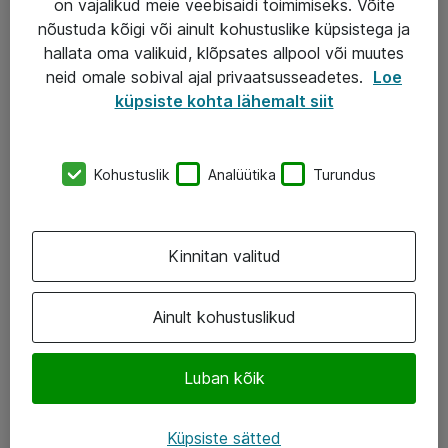
on vajalikud meie veebisaidi toimimiseks. Võite
nõustuda kõigi või ainult kohustuslike küpsistega ja
AS ATEA
hallata oma valikuid, klõpsates allpool või muutes
neid omale sobival ajal privaatsusseadetes.
Loe
+372 659 3591
küpsiste kohta lähemalt siit
eShop@atea.ee
Järvevana tee 7b, 10112 Tallinn
Kohustuslik
Analüütika
Turundus
Atea kontaktid
Kinnitan valitud
Jälgi meid
LinkedIn
Ainult kohustuslikud
Facebook
Luban kõik
Instagram
Twitter
Küpsiste sätted