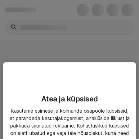
Teenused
Atea ja küpsised
IT taristu
Kasutame esimese ja kolmanda osapoole küpsiseid,
Haldusteenused
et parandada kasutajakogemust, analüüsida liiklust ja
Garantii
pakkuda suunatud reklaame. Kohustuslikud küpsised
on alati lubatud ega vaja teie nõusolekut, kuna need
Turva- ja nõrkvoolulahendused