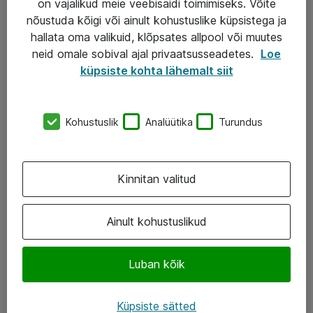
on vajalikud meie veebisaidi toimimiseks. Võite
nõustuda kõigi või ainult kohustuslike küpsistega ja
AS ATEA
hallata oma valikuid, klõpsates allpool või muutes
neid omale sobival ajal privaatsusseadetes.
Loe
+372 659 3591
küpsiste kohta lähemalt siit
eShop@atea.ee
Järvevana tee 7b, 10112 Tallinn
Kohustuslik
Analüütika
Turundus
Atea kontaktid
Kinnitan valitud
Jälgi meid
LinkedIn
Ainult kohustuslikud
Facebook
Luban kõik
Instagram
Twitter
Küpsiste sätted