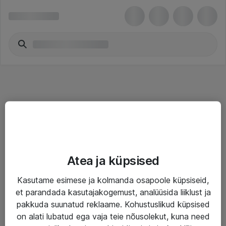
Teenused
Atea ja küpsised
IT taristu
Kasutame esimese ja kolmanda osapoole küpsiseid,
Haldusteenused
et parandada kasutajakogemust, analüüsida liiklust ja
Garantii
pakkuda suunatud reklaame. Kohustuslikud küpsised
on alati lubatud ega vaja teie nõusolekut, kuna need
Turva- ja nõrkvoolulahendused