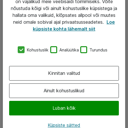
on vajalikud meie veebisaidi toimimiseks. Võite
nõustuda kõigi või ainult kohustuslike küpsistega ja
AS ATEA
hallata oma valikuid, klõpsates allpool või muutes
neid omale sobival ajal privaatsusseadetes.
Loe
+372 659 3591
küpsiste kohta lähemalt siit
eShop@atea.ee
Järvevana tee 7b, 10112 Tallinn
Kohustuslik
Analüütika
Turundus
Atea kontaktid
Kinnitan valitud
Jälgi meid
LinkedIn
Ainult kohustuslikud
Facebook
Luban kõik
Instagram
Twitter
Küpsiste sätted