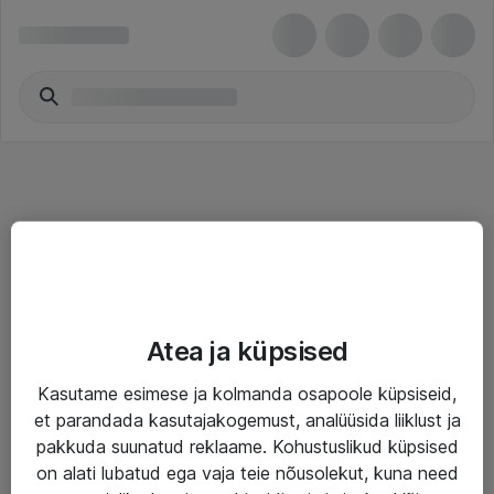
Teenused
Atea ja küpsised
IT taristu
Kasutame esimese ja kolmanda osapoole küpsiseid,
Haldusteenused
et parandada kasutajakogemust, analüüsida liiklust ja
Garantii
pakkuda suunatud reklaame. Kohustuslikud küpsised
on alati lubatud ega vaja teie nõusolekut, kuna need
Turva- ja nõrkvoolulahendused