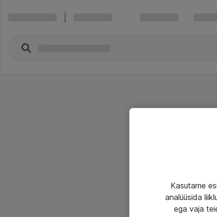
Kasutame esi
analüüsida lii
ega vaja tei