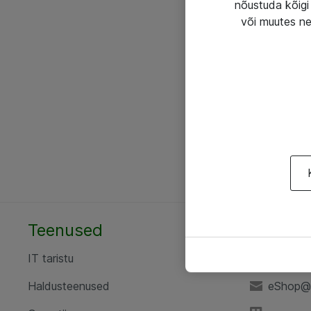
nõustuda kõigi 
või muutes ne
Teenused
AS ATE
IT taristu
+372 6
Haldusteenused
eShop@