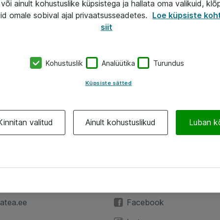
või ainult kohustuslike küpsistega ja hallata oma valikuid, klõ
id omale sobival ajal privaatsusseadetes.
Loe küpsiste koh
siit
Kohustuslik
Analüütika
Turundus
Küpsiste sätted
Kinnitan valitud
Ainult kohustuslikud
Luban k
A
Jälgi meid
59 3591
LinkedIn
atea.ee
Facebook