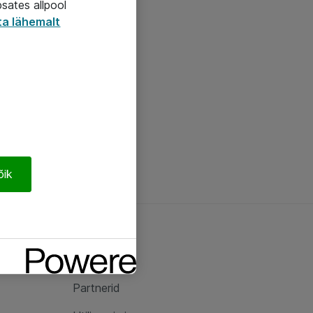
psates allpool
ta lähemalt
õik
Ateast
Ateast
Partnerid