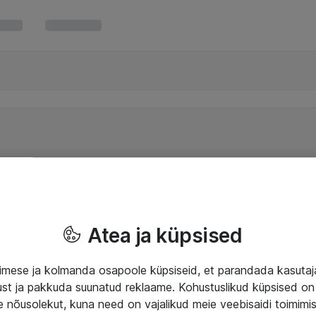
Atea ja küpsised
mese ja kolmanda osapoole küpsiseid, et parandada kasuta
klust ja pakkuda suunatud reklaame. Kohustuslikud küpsised on 
e nõusolekut, kuna need on vajalikud meie veebisaidi toimimi