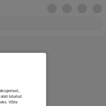
jakogemust,
alati lubatud
seks. Võite