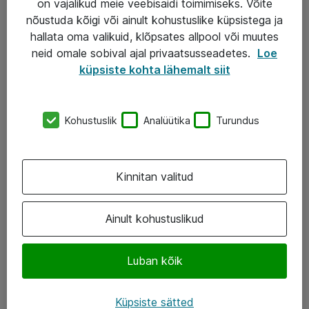
on vajalikud meie veebisaidi toimimiseks. Võite
nõustuda kõigi või ainult kohustuslike küpsistega ja
AS ATEA
hallata oma valikuid, klõpsates allpool või muutes
neid omale sobival ajal privaatsusseadetes.
Loe
+372 659 3591
küpsiste kohta lähemalt siit
eShop@atea.ee
Järvevana tee 7b, 10112 Tallinn
Kohustuslik
Analüütika
Turundus
Atea kontaktid
Kinnitan valitud
Jälgi meid
LinkedIn
Ainult kohustuslikud
Facebook
Luban kõik
Instagram
Twitter
Küpsiste sätted