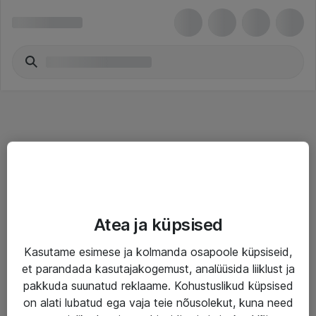
Teenused
Atea ja küpsised
IT taristu
Kasutame esimese ja kolmanda osapoole küpsiseid,
Haldusteenused
et parandada kasutajakogemust, analüüsida liiklust ja
Garantii
pakkuda suunatud reklaame. Kohustuslikud küpsised
on alati lubatud ega vaja teie nõusolekut, kuna need
Turva- ja nõrkvoolulahendused