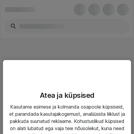
Teenused
Atea ja küpsised
IT taristu
Kasutame esimese ja kolmanda osapoole küpsiseid,
Haldusteenused
et parandada kasutajakogemust, analüüsida liiklust ja
Garantii
pakkuda suunatud reklaame. Kohustuslikud küpsised
on alati lubatud ega vaja teie nõusolekut, kuna need
Turva- ja nõrkvoolulahendused