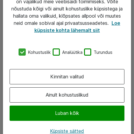
on vajalikud meie veebisaidi toimimiseks. Võite
nõustuda kõigi või ainult kohustuslike küpsistega ja
AS ATEA
hallata oma valikuid, klõpsates allpool või muutes
neid omale sobival ajal privaatsusseadetes.
Loe
+372 659 3591
küpsiste kohta lähemalt siit
eShop@atea.ee
Järvevana tee 7b, 10112 Tallinn
Kohustuslik
Analüütika
Turundus
Atea kontaktid
Kinnitan valitud
Jälgi meid
LinkedIn
Ainult kohustuslikud
Facebook
Luban kõik
Instagram
Twitter
Küpsiste sätted