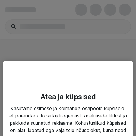
Teenused
Atea ja küpsised
IT taristu
Kasutame esimese ja kolmanda osapoole küpsiseid,
Haldusteenused
et parandada kasutajakogemust, analüüsida liiklust ja
Garantii
pakkuda suunatud reklaame. Kohustuslikud küpsised
on alati lubatud ega vaja teie nõusolekut, kuna need
Turva- ja nõrkvoolulahendused