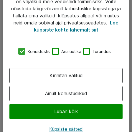
on vajalikud meie veebisaidi toimimiseks. Võite
nõustuda kõigi või ainult kohustuslike küpsistega ja
AS ATEA
hallata oma valikuid, klõpsates allpool või muutes
neid omale sobival ajal privaatsusseadetes.
Loe
+372 659 3591
küpsiste kohta lähemalt siit
eShop@atea.ee
Järvevana tee 7b, 10112 Tallinn
Kohustuslik
Analüütika
Turundus
Atea kontaktid
Kinnitan valitud
Jälgi meid
LinkedIn
Ainult kohustuslikud
Facebook
Luban kõik
Instagram
Twitter
Küpsiste sätted