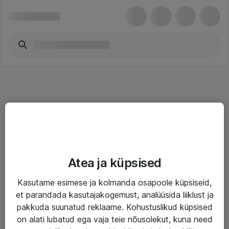
Teenused
Atea ja küpsised
IT taristu
Kasutame esimese ja kolmanda osapoole küpsiseid,
Haldusteenused
et parandada kasutajakogemust, analüüsida liiklust ja
Garantii
pakkuda suunatud reklaame. Kohustuslikud küpsised
on alati lubatud ega vaja teie nõusolekut, kuna need
Turva- ja nõrkvoolulahendused