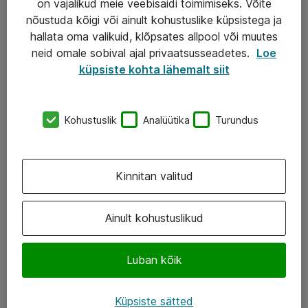
on vajalikud meie veebisaidi toimimiseks. Võite
nõustuda kõigi või ainult kohustuslike küpsistega ja
AS ATEA
hallata oma valikuid, klõpsates allpool või muutes
neid omale sobival ajal privaatsusseadetes.
Loe
+372 659 3591
küpsiste kohta lähemalt siit
eShop@atea.ee
Järvevana tee 7b, 10112 Tallinn
Kohustuslik
Analüütika
Turundus
Atea kontaktid
Kinnitan valitud
Jälgi meid
LinkedIn
Ainult kohustuslikud
Facebook
Luban kõik
Instagram
Twitter
Küpsiste sätted