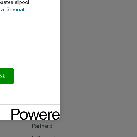
psates allpool
ta lähemalt
õik
Ateast
Ateast
Partnerid