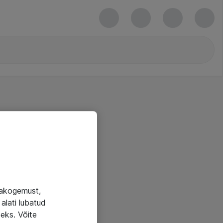
jakogemust,
alati lubatud
seks. Võite