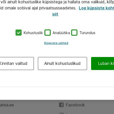
või ainult kohustuslike küpsistega ja hallata oma valikuid, klõ
id omale sobival ajal privaatsusseadetes.
Loe küpsiste koh
siit
Kohustuslik
Analüütika
Turundus
Küpsiste sätted
Kinnitan valitud
Ainult kohustuslikud
Luban k
A
Jälgi meid
59 3591
LinkedIn
atea.ee
Facebook