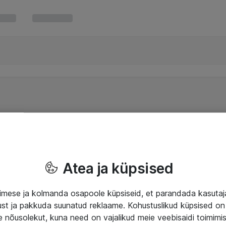
Atea ja küpsised
mese ja kolmanda osapoole küpsiseid, et parandada kasuta
klust ja pakkuda suunatud reklaame. Kohustuslikud küpsised on 
e nõusolekut, kuna need on vajalikud meie veebisaidi toimimi