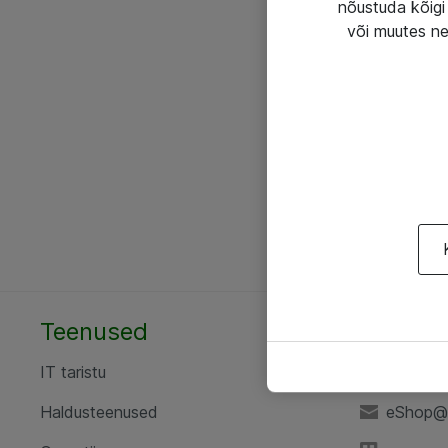
nõustuda kõigi 
või muutes ne
Teenused
AS ATE
IT taristu
+372 6
Haldusteenused
eShop@