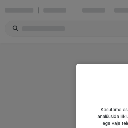
Kasutame esi
analüüsida lii
ega vaja tei