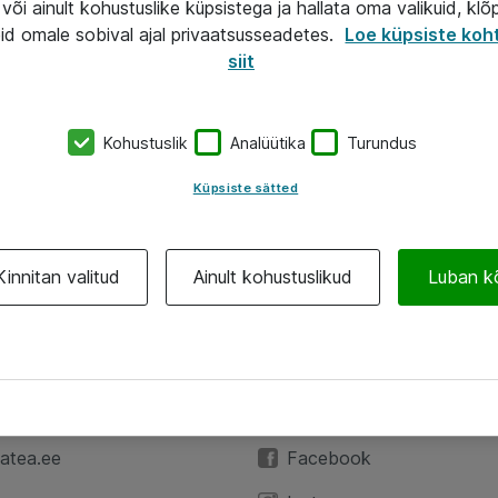
või ainult kohustuslike küpsistega ja hallata oma valikuid, klõ
id omale sobival ajal privaatsusseadetes.
Loe küpsiste koh
siit
Kohustuslik
Analüütika
Turundus
Küpsiste sätted
Kinnitan valitud
Ainult kohustuslikud
Luban k
A
Jälgi meid
59 3591
LinkedIn
atea.ee
Facebook