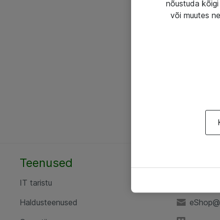
nõustuda kõigi 
või muutes ne
Teenused
AS ATE
IT taristu
+372 6
Haldusteenused
eShop@