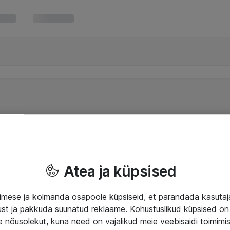
Atea ja küpsised
mese ja kolmanda osapoole küpsiseid, et parandada kasuta
klust ja pakkuda suunatud reklaame. Kohustuslikud küpsised on 
e nõusolekut, kuna need on vajalikud meie veebisaidi toimimi