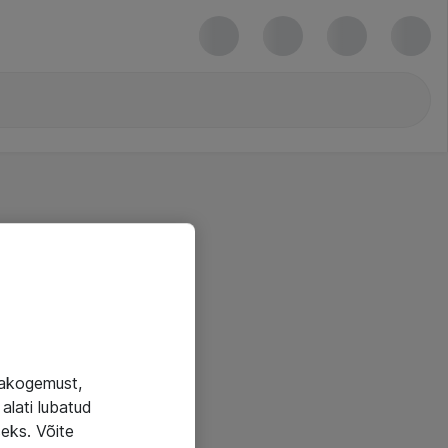
jakogemust,
alati lubatud
seks. Võite