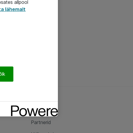
psates allpool
ta lähemalt
õik
Ateast
Ateast
Partnerid