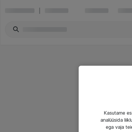
Kasutame esi
analüüsida lii
ega vaja tei