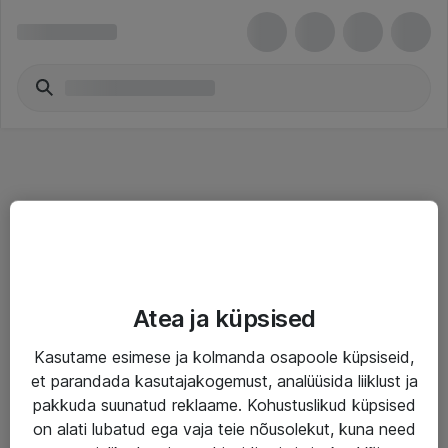
Teenused
Atea ja küpsised
IT taristu
Kasutame esimese ja kolmanda osapoole küpsiseid,
Haldusteenused
et parandada kasutajakogemust, analüüsida liiklust ja
Garantii
pakkuda suunatud reklaame. Kohustuslikud küpsised
on alati lubatud ega vaja teie nõusolekut, kuna need
Turva- ja nõrkvoolulahendused