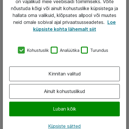
on vajalikud meie veebisaidi toimimiseks. Võite
nõustuda kõigi või ainult kohustuslike küpsistega ja
AS ATEA
hallata oma valikuid, klõpsates allpool või muutes
neid omale sobival ajal privaatsusseadetes.
Loe
+372 659 3591
küpsiste kohta lähemalt siit
eShop@atea.ee
Järvevana tee 7b, 10112 Tallinn
Kohustuslik
Analüütika
Turundus
Atea kontaktid
Kinnitan valitud
Jälgi meid
LinkedIn
Ainult kohustuslikud
Facebook
Luban kõik
Instagram
Twitter
Küpsiste sätted